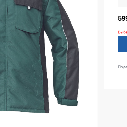
тепленные
Детские футболки
ки)
59
Фартуки
е брюки
Выбе
Костюмы
брюки
ны
Серия MAX
аботы
Серия Neurum
а и медицина
Серия Comfort
Поде
ки на каждый день
Серия Professional
Серия Practic
незоны
Серия Emerton
зоны не утепленные
Серия Тактической одежды
зоны утепленные
Серия MULTINORM
зоны Outlet
Медицинские костюмы
Костюмы для охраны