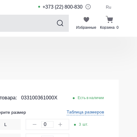
+373 (22) 800-830
Ru
Избранные
Корзина
0
Sports collection
Спортивные костюмы для детей
Спортивные куртки
Спортивные штаны
Футболки для спорта
Шорты и леггинсы для спорта
 товара:
033100361000X
Есть в наличии
Одежда для плавания
Таблица размеров
рите размер
Спортивные костюмы
L
3
шт.
Комплекты для команд