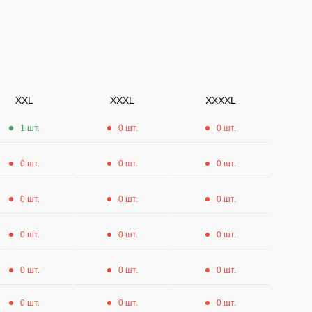
Носки
Шорты
Шорты рабочие
Шорты повседневные
XXL
XXXL
XXXXL
Шорты спортивные
1 шт.
0 шт.
0 шт.
тур
Детские шорты
0 шт.
0 шт.
0 шт.
Одежда высокой видимости
0 шт.
0 шт.
0 шт.
0 шт.
0 шт.
0 шт.
0 шт.
0 шт.
0 шт.
0 шт.
0 шт.
0 шт.