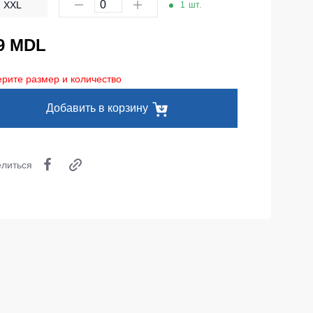
XXL
1
шт.
Одноразовая спецодежда
Термобелье
9 MDL
Специальная одежда
рите размер и количество
Головные уборы
Добавить в корзину
Кепки
Шапки
литься
Баффы
Головные уборы ХоРеКа и Медицина
Балаклавы
Аксессуары
Пояс для инструментов
Рубашки