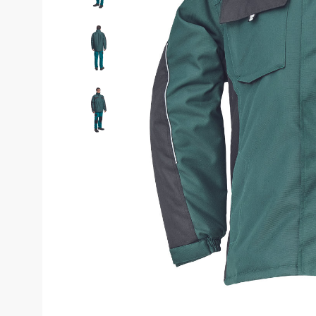
Костюмы у
Страховочное оборудование
Наколенники
Штаны (Брю
Сумки и Рюкзаки
Камуфляжны
Утепленные 
Химия
Детские шта
Хозинвентарь
Штаны для р
Противопожарное оборудование
Брюки ХоРеК
Дорожное ограждение
Джинсы, брю
Аптечки
Полукомби
Stamina
Полукомбине
Принты
Полукомбине
Ткани / Фурнитура
Полукомбине
Промышленные пылесосы
Жилеты
Мигалки