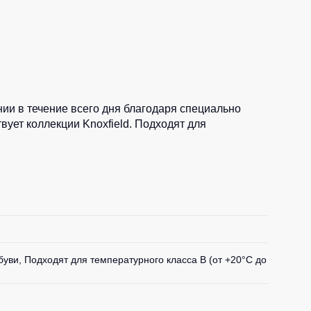
Носки
Шорты
Шорты рабочие
Шорты повседневные
и в течение всего дня благодаря специально
Шорты спортивные
ует коллекции Knoxfield. Подходят для
тур
Детские шорты
Одежда высокой видимости
ви, Подходят для температурного класса B (от +20°C до