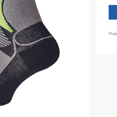
тепленные
Детские футболки
ки)
Фартуки
е брюки
Костюмы
брюки
Поде
ны
Серия MAX
аботы
Серия Neurum
а и медицина
Серия Comfort
ки на каждый день
Серия Professional
Серия Practic
незоны
Серия Emerton
зоны не утепленные
Серия Тактической одежды
зоны утепленные
Серия MULTINORM
зоны Outlet
Медицинские костюмы
Костюмы для охраны