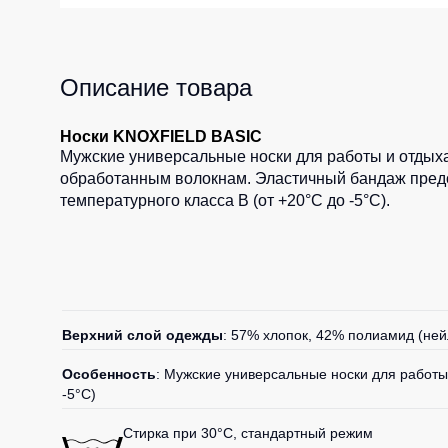
Жилеты утеп
Инструменты
Жилеты утеп
Под заказ
Описание товара
Жилеты неут
Жилеты све
Носки KNOXFIELD BASIC
Детские жил
Мужские универсальные носки для работы и отдых
обработанным волокнам. Эластичный бандаж предот
Комбинезо
температурного класса B (от +20°C до -5°C).
Верхний слой одежды
: 57% хлопок, 42% полиамид (ней
Особенность
: Мужские универсальные носки для работы
-5°C)
Стирка при 30°C, стандартный режим