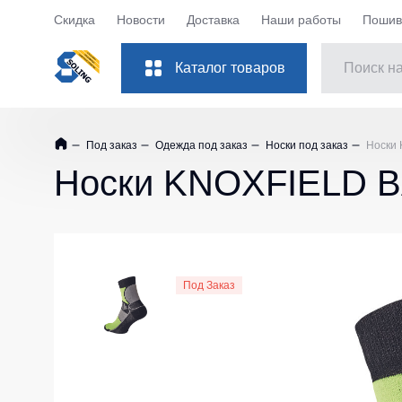
Скидка
Новости
Доставка
Наши работы
Пошив 
Каталог товаров
Костюмы рабочие
Куртки
Под заказ
Одежда под заказ
Носки под заказ
Носки 
Одежда
Куртки рабо
Носки KNOXFIELD B
Обувь
Куртки рабоч
Повседневная обувь
Куртки Softsh
Защита рук
Куртки повс
Куртки зимни
Защита глаз
Под Заказ
Куртки женск
Защита слуха
Куртки Детск
Защита головы
Куртки ХоРе
Защита дыхания