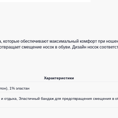
ленные Max Neo
Серия Хорека
ленные
Серия KNOXFIELD
епленные
Халаты
тоотражающие
Защита от влаги
еты
а, которые обеспечивают максимальный комфорт при ношени
вращает смещение носок в обуви. Дизайн носок соответств
ны
Защита от повышенных темпера
Батники / Толстовки
Батники на молнии
Характеристики
Батники Tours
лон), 1% эластан
Свитшоты
Худи
 и отдыха, Эластичный бандаж для предотвращения смещения в обу
Женские батники
Детские батники