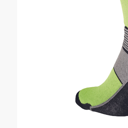
Костюмы у
Страховочное оборудование
Наколенники
Штаны (Брю
Сумки и Рюкзаки
Камуфляжны
Утепленные 
Химия
Детские шта
Хозинвентарь
Штаны для р
Противопожарное оборудование
Брюки ХоРеК
Дорожное ограждение
Джинсы, брю
Аптечки
Полукомби
Stamina
Полукомбине
Принты
Полукомбине
Ткани / Фурнитура
Полукомбине
Промышленные пылесосы
Жилеты
Мигалки