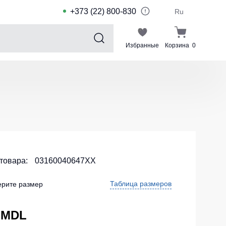
+373 (22) 800-830
Ru
Избранные
Корзина
0
Sports collection
Спортивные костюмы для детей
Спортивные куртки
Спортивные штаны
Футболки для спорта
Шорты и леггинсы для спорта
 товара:
03160040647XX
Одежда для плавания
Таблица размеров
рите размер
Спортивные костюмы
Комплекты для команд
 MDL