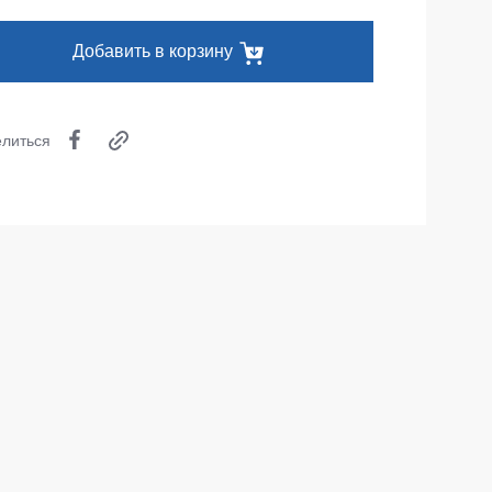
Одноразовая спецодежда
Добавить в корзину
Термобелье
Специальная одежда
литься
Головные уборы
Кепки
Шапки
Баффы
Головные уборы ХоРеКа и Медицина
Балаклавы
Аксессуары
Пояс для инструментов
Рубашки