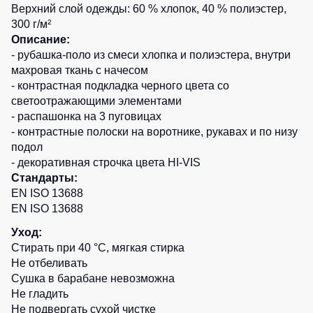
1
шт.
Верхний слой одежды: 60 % хлопок, 40 % полиэстер,
Детские
1
шт.
300 г/м²
жилеты
Батники
0
шт.
Описание:
/
- рубашка-поло из смеси хлопка и полиэстера, внутри
0
шт.
Комбинезоны
Толстовки
махровая ткань с начесом
Батники
- контрастная подкладка черного цвета со
на
светоотражающими элементами
молнии
- распашонка на 3 пуговицах
- контрастные полоски на воротнике, рукавах и по низу
Батники
подол
Tours
- декоративная строчка цвета HI-VIS
Свитшоты
Стандарты:
Худи
EN ISO 13688
EN ISO 13688
Женские
батники
Уход:
Стирать при 40 °C, мягкая стирка
Детские
Не отбеливать
батники
Сушка в барабане невозможна
Не гладить
Не подвергать сухой чистке