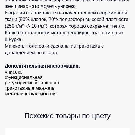
женщинах - это модель унисекс.
Детские
жилеты
Батники
Nagar изготавливаются из качественной современной
/
ткани (80% хлопок, 20% полиэстер) высокой плотности
Комбинезоны
Толстовки
(250 г/м² +/- 10 г/м²), которая хорошо сохраняет тепло.
Капюшон толстовки можно регулировать с помощью
Батники
шнурка.
на
Манжеты толстовки сделаны из трикотажа с
молнии
добавлением эластана.
Батники
Tours
Дополнительная информация:
унисекс
Свитшоты
функциональная
регулируемый капюшон
Худи
трикотажные манжеты
Женские
металлическая молния
батники
Детские
Похожие товары по цвету
батники