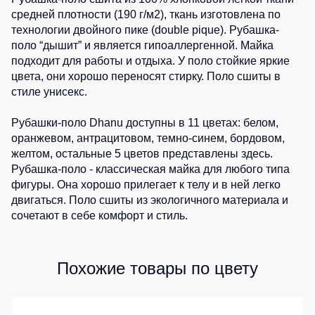
средней плотности (190 г/м2), ткань изготовлена по
Детские
1
шт.
жилеты
Батники
технологии двойного пике (double pique). Рубашка-
/
поло “дышит” и является гипоаллергенной. Майка
Комбинезоны
Толстовки
подходит для работы и отдыха. У поло стойкие яркие
цвета, они хорошо переносят стирку. Поло сшиты в
Батники
стиле унисекс.
на
молнии
Рубашки-поло Dhanu доступны в 11 цветах:
белом
,
Батники
оранжевом,
антрацитовом
,
темно-синем
,
бордовом
,
Tours
желтом
, остальные 5 цветов представлены
здесь
.
Рубашка-поло - классическая майка для любого типа
Свитшоты
фигуры. Она хорошо прилегает к телу и в ней легко
Худи
двигаться. Поло сшиты из экологичного материала и
сочетают в себе комфорт и стиль.
Женские
батники
Детские
Похожие товары по цвету
батники