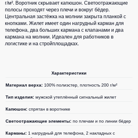
Медицинские
Рубашки
г/м². Воротник скрывает капюшон. Светоотражающие
не
костюмы
полосы проходят через плечи и вокруг бёдер.
утепленные
Центральная застёжка на молнии закрыта планкой с
Костюмы
Носки
Полукомбинезоны
для
кнопками. Жилет имеет один нагрудный карман для
утепленные
охраны
телефона, два больших кармана с клапанами и два
Шорты
кармана на молнии. Идеален для работников в
Полукомбинезоны
Серия
Шорты
логистике и на стройплощадках.
Outlet
Хорека
рабочие
Серия
Шорты
Жилеты
KNOXFIELD
повседневные
Жилеты
Характеристики
Шорты
утепленные
Халаты
спортивные
Max
Материал верха:
100% полиэстер, плотность 200 г/м²
Neo
Защита
Детские
от
шорты
Жилеты
Тип изделия:
мужской утеплённый сигнальный жилет
влаги
утепленные
Одежда
Капюшон:
спрятан в воротнике
Жилеты
высокой
Защита
неутепленные
Светоотражающие элементы:
по плечам и по линии бёдер
видимости
от
Жилеты
повышенных
Карманы:
1 нагрудный для телефона, 2 накладных с
светоотражающие
температур