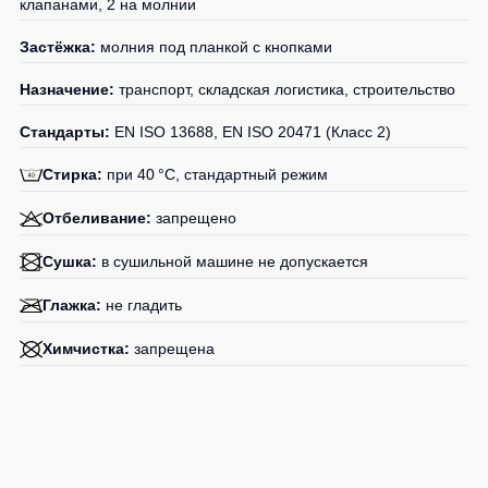
клапанами, 2 на молнии
Детские
жилеты
Батники
Застёжка:
молния под планкой с кнопками
/
Назначение:
транспорт, складская логистика, строительство
Комбинезоны
Толстовки
Батники
Стандарты:
EN ISO 13688, EN ISO 20471 (Класс 2)
на
молнии
Стирка:
при 40 °C, стандартный режим
Батники
Отбеливание:
запрещено
Tours
Сушка:
в сушильной машине не допускается
Свитшоты
Худи
Глажка:
не гладить
Женские
Химчистка:
запрещена
батники
Детские
батники