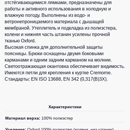
отстёгивающимися лямками, предназначены для
Детские
0
шт.
работы и активного использования в холодную и
жилеты
Батники
влажную погоду. Выполнены из водо- и
/
ветронепроницаемого материала с дышащей
Комбинезоны
Толстовки
мембраной. Утеплитель и подкладка из полиэстера,
колени и нижняя часть штанин усилены прочной
Батники
на
тканью Oxford.
молнии
Высокая спинка для дополнительной защиты
поясницы. Брюки оснащены двумя боковыми
Батники
карманами и одним задним карманом на молнии.
Tours
Светоотражающая окантовка обеспечивает видимость.
Свитшоты
Имеются петли для крепления к куртке Cremorne.
Стандарты: EN ISO 13688, EN 342 (0,317(B)3X).
Худи
Женские
батники
Детские
Характеристики
батники
Материал верха:
100% полиэстер
Усиление:
Oxford 100% полиэстер (колени, низ штанин)