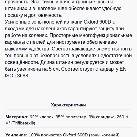
Медицинские
прочность. Эластичный пояс и тройные швы на
Рубашки
не
костюмы
штанинах и в шаговом шве обеспечивают удобную
утепленные
посадку и долговечность.
Костюмы
Носки
Усиленные зоны коленей из ткани Oxford 600D с
Полукомбинезоны
для
утепленные
входами для наколенников гарантируют защиту при
охраны
Шорты
работе на коленях. Просторные многофункциональные
Полукомбинезоны
Серия
Шорты
карманы с петлёй для инструмента обеспечивают
Outlet
Хорека
рабочие
максимум удобства. Светоотражающие элементы тон в
Серия
тон повышают безопасность в условиях недостаточной
Шорты
Жилеты
KNOXFIELD
освещённости. Длина штанин регулируется и может
повседневные
Жилеты
быть увеличена на 5 см. Соответствует стандарту EN
Шорты
утепленные
Халаты
ISO 13688.
спортивные
Max
Neo
Защита
Детские
от
шорты
Жилеты
влаги
утепленные
Характеристики
Одежда
Жилеты
высокой
Защита
Материал:
62% хлопок, 35% полиэстер, 3% спандекс, 260 г/
неутепленные
видимости
от
м² (Trifibetex®)
Жилеты
повышенных
светоотражающие
Усиление:
100% полиэстер Oxford 600D (зоны коленей)
температур