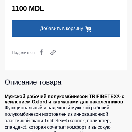
Серия
Под заказ
Утепленные
1100 MDL
Головные
MAX
брюки
уборы
Серия
Детские
Neurum
Кепки
штаны
Добавить в корзину
Серия
Шапки
Штаны
Comfort
для
Баффы
работы
Серия
Поделиться
Головные
Professional
Брюки
уборы
ХоРеКа
Серия
ХоРеКа
и
Practic
и
медицина
Медицина
Описание товара
Серия
Джинсы,
Emerton
Балаклавы
брюки
Серия
Мужской рабочий полукомбинезон TRIFIBETEX® с
на
Аксессуары
усилением Oxford и карманами для наколенников
Тактической
каждый
Функциональный и надёжный мужской рабочий
одежды
день
Пояс
полукомбинезон изготовлен из инновационной
для
Серия
эластичной ткани Trifibetex® (хлопок, полиэстер,
инструментов
Полукомбинезо
MULTINORM
спандекс), которая сочетает комфорт и высокую
Полукомбинезоны