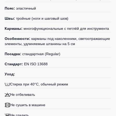
Детские
Пояс:
эластичный
жилеты
Батники
/
Швы:
тройные (ноги и шаговый шов)
Комбинезоны
Толстовки
Карманы:
многофункциональные с петлёй для инструмента
Батники
на
Особенности:
карманы под наколенники, светоотражающие
молнии
элементы, удлиняемые штанины на 5 см
Батники
Посадка:
стандартная (Regular)
Tours
Свитшоты
Стандарт:
EN ISO 13688
Худи
Уход:
Женские
Стирка при 40°C, обычный режим
батники
Детские
Не отбеливать
батники
Не сушить в машине
Не гладить