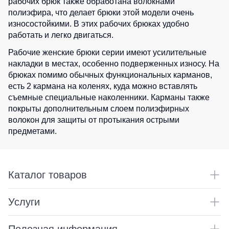
рабочих брюк также обработана волокнами
0
шт.
0
шт.
Детские
полиэфира, что делает брюки этой модели очень
0
шт.
0
шт.
жилеты
Батники
износостойкими. В этих рабочих брюках удобно
0
шт.
0
шт.
0
шт.
/
работать и легко двигаться.
0
шт.
Комбинезоны
Толстовки
0
шт.
0
шт.
Рабочие женские брюки серии имеют усилительные
0
шт.
Батники
0
шт.
накладки в местах, особенно подверженных износу. На
на
брюках помимо обычных функциональных карманов,
0
шт.
молнии
0
шт.
есть 2 кармана на коленях, куда можно вставлять
съемные специальные наколенники. Карманы также
Батники
0
шт.
Tours
покрыты дополнительным слоем полиэфирных
волокон для защиты от протыкания острыми
Свитшоты
предметами.
Худи
Женские
батники
Каталог товаров
Детские
батники
Услуги