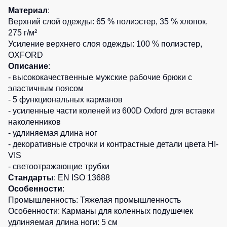
3
шт.
Материал
:
Детские
0
шт.
жилеты
Батники
Верхний слой одежды: 65 % полиэстер, 35 % хлопок,
0
шт.
/
275 г/м²
0
шт.
Комбинезоны
Толстовки
Усиление верхнего слоя одежды: 100 % полиэстер,
OXFORD
Батники
Описание
:
на
- высококачественные мужские рабочие брюки с
молнии
эластичным поясом
Батники
- 5 функциональных карманов
Tours
- усиленные части коленей из 600D Oxford для вставки
наколенников
Свитшоты
- удлиняемая длина ног
Худи
- декоративные строчки и контрастные детали цвета HI-
VIS
Женские
батники
- светоотражающие трубки
Стандарты
: EN ISO 13688
Детские
Особенности
:
батники
Промышленность: Тяжелая промышленность
Особенности: Карманы для коленных подушечек
удлиняемая длина ноги: 5 см