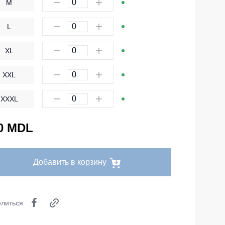
M
Одноразовая спецодежда
L
Термобелье
XL
Специальная одежда
Головные уборы
XXL
Кепки
XXXL
Шапки
Баффы
0 MDL
Головные уборы ХоРеКа и Медицина
Балаклавы
Добавить в корзину
Аксессуары
Пояс для инструментов
литься
Рубашки