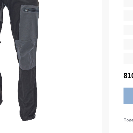
тепленные
Детские футболки
ки)
Фартуки
е брюки
Костюмы
брюки
ны
Серия MAX
аботы
Серия Neurum
а и медицина
Серия Comfort
ки на каждый день
Серия Professional
81
Серия Practic
незоны
Серия Emerton
зоны не утепленные
Серия Тактической одежды
зоны утепленные
Серия MULTINORM
зоны Outlet
Поде
Медицинские костюмы
Костюмы для охраны