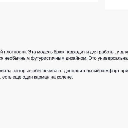
ленные Max Neo
Серия Хорека
ленные
Серия KNOXFIELD
епленные
Халаты
тоотражающие
Защита от влаги
еты
 плотности. Эта модель брюк подходит и для работы, и для
ны
Защита от повышенных темпера
ются необычным футуристичным дизайном. Это универсальна
Батники / Толстовки
териала, которые обеспечивают дополнительный комфорт пр
есть еще один карман на колене.
Батники на молнии
Батники Tours
Свитшоты
Худи
Женские батники
Детские батники