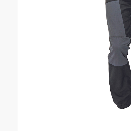
Костюмы у
Страховочное оборудование
Наколенники
Штаны (Брю
Сумки и Рюкзаки
Камуфляжны
Утепленные 
Химия
Детские шта
Хозинвентарь
Штаны для р
Противопожарное оборудование
Брюки ХоРеК
Дорожное ограждение
Джинсы, брю
Аптечки
Полукомби
Stamina
Полукомбине
Принты
Полукомбине
Ткани / Фурнитура
Полукомбине
Промышленные пылесосы
Жилеты
Мигалки