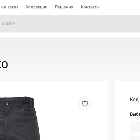
на заказ
Коллекции
Решения
Контакты
Майки / Футболки
чие утепленные
Женские футболки
to
ие не утепленные
Футболки Teesta
ell
Рубашки поло Dhanu
едневные демисезонные
Рубашки Поло STAR
е на каждый день
Женские футболки Surma
Код
ие
Футболки с V-образным вырезом
Выбе
ие
Футболки с длинным рукавом
Ка и медицина
Майки
Остальные