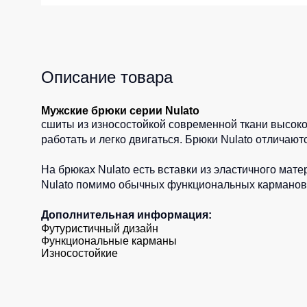
Жилеты утеп
Инструменты
Жилеты утеп
Под заказ
Жилеты неут
Описание товара
Жилеты све
Детские жил
Мужские брюки серии Nulato
сшиты из износостойкой современной ткани высокой
Комбинезо
работать и легко двигаться. Брюки Nulato отлича
На брюках Nulato есть вставки из эластичного ма
Nulato помимо обычных функциональных карманов, 
Дополнительная информация:
Футуристичный дизайн
Функциональные карманы
Износостойкие