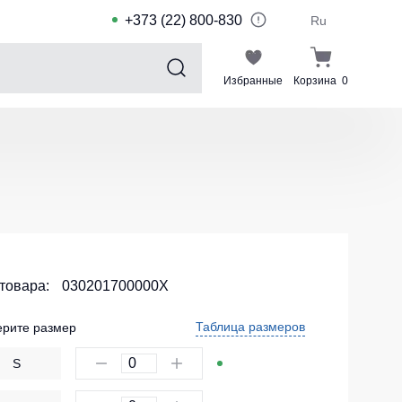
+373 (22) 800-830
Ru
Избранные
Корзина
0
Sports collection
Спортивные костюмы для детей
Спортивные куртки
Спортивные штаны
Футболки для спорта
Шорты и леггинсы для спорта
 товара:
030201700000X
Одежда для плавания
Таблица размеров
рите размер
Спортивные костюмы
S
Комплекты для команд