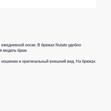
Носки
Шорты
Шорты рабочие
Шорты повседневные
Шорты спортивные
 ежедневной носки. В брюках Nulato удобно
тур
я модель брюк.
Детские шорты
и ношении и оригинальный внешний вид. На брюках
Одежда высокой видимости