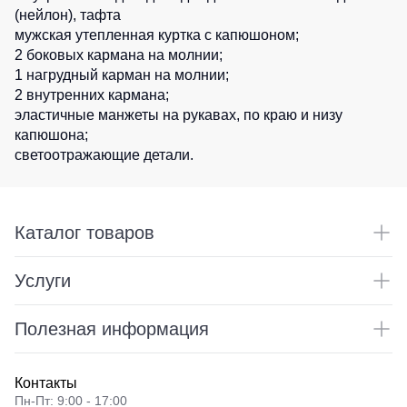
(нейлон), тафта
Детские
мужская утепленная куртка с капюшоном;
жилеты
Батники
2 боковых кармана на молнии;
/
1 нагрудный карман на молнии;
Комбинезоны
Толстовки
2 внутренних кармана;
Батники
эластичные манжеты на рукавах, по краю и низу
на
капюшона;
молнии
светоотражающие детали.
Батники
Tours
Свитшоты
Каталог товаров
Худи
Услуги
Женские
батники
Полезная информация
Детские
батники
Контакты
Пн-Пт: 9:00 - 17:00