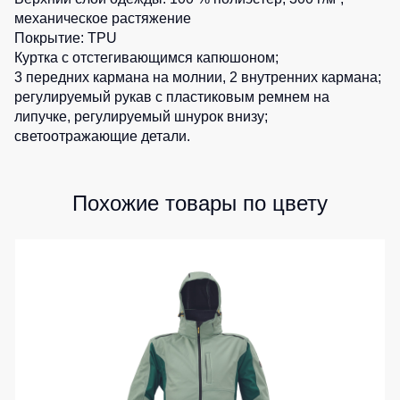
механическое растяжение
Детские
1
шт.
жилеты
Батники
Покрытие: TPU
/
Куртка с отстегивающимся капюшоном;
Комбинезоны
Толстовки
3 передних кармана на молнии, 2 внутренних кармана;
регулируемый рукав с пластиковым ремнем на
Батники
липучке, регулируемый шнурок внизу;
на
светоотражающие детали.
молнии
Батники
Tours
Похожие товары по цвету
Свитшоты
Худи
Женские
батники
Детские
батники