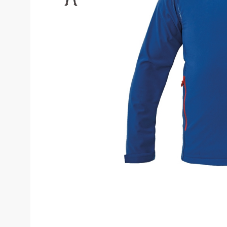
Костюмы у
Страховочное оборудование
Наколенники
Штаны (Брю
Сумки и Рюкзаки
Камуфляжны
Утепленные 
Химия
Детские шта
Хозинвентарь
Штаны для р
Противопожарное оборудование
Брюки ХоРеК
Дорожное ограждение
Джинсы, брю
Аптечки
Полукомби
Stamina
Полукомбине
Принты
Полукомбине
Ткани / Фурнитура
Полукомбине
Промышленные пылесосы
Жилеты
Мигалки