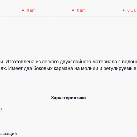
0 шт.
0 шт.
0 шт.
и. Изготовлена из лёгкого двухслойного материала с во
ях. Имеет два боковых кармана на молнии и регулируемые
Характеристики
²
 дышащий