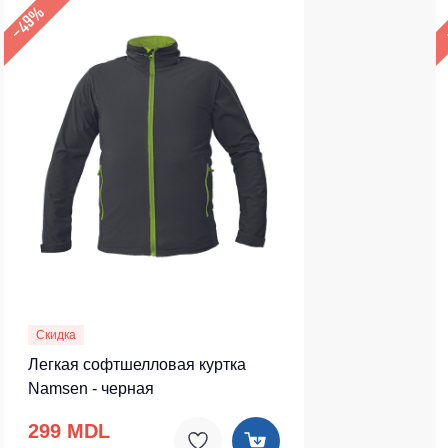
–49%
Скидка
Легкая софтшелловая куртка
Namsen - черная
299 MDL