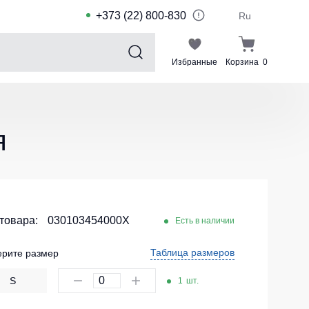
+373 (22) 800-830
Ru
Избранные
Корзина
0
Sports collection
Спортивные костюмы для детей
я
Спортивные куртки
Спортивные штаны
Футболки для спорта
Шорты и леггинсы для спорта
 товара:
030103454000X
Есть в наличии
Одежда для плавания
Таблица размеров
рите размер
Спортивные костюмы
S
1
шт.
Комплекты для команд