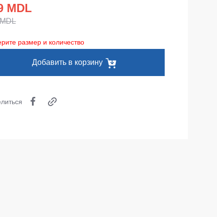
Одноразовая спецодежда
9 MDL
 MDL
Термобелье
рите размер и количество
Специальная одежда
Добавить в корзину
Головные уборы
Кепки
литься
Шапки
Баффы
Головные уборы ХоРеКа и Медицина
Балаклавы
Аксессуары
Пояс для инструментов
Рубашки