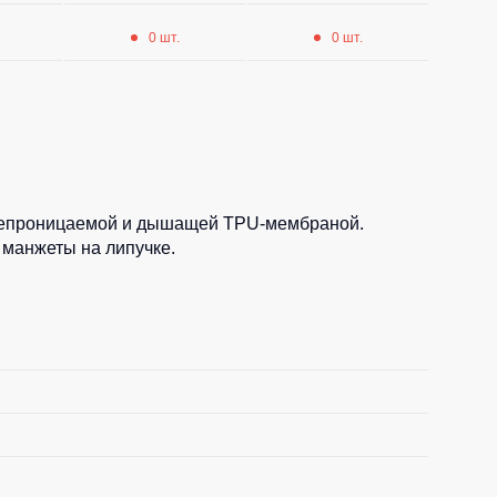
0 шт.
0 шт.
донепроницаемой и дышащей TPU-мембраной.
 манжеты на липучке.