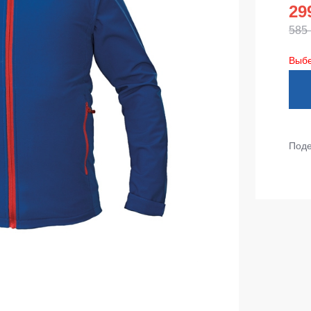
тепленные
29
Детские футболки
585
ки)
Фартуки
Выбе
е брюки
Костюмы
брюки
ны
Серия MAX
аботы
Серия Neurum
Поде
а и медицина
Серия Comfort
ки на каждый день
Серия Professional
Серия Practic
незоны
Серия Emerton
зоны не утепленные
Серия Тактической одежды
зоны утепленные
Серия MULTINORM
зоны Outlet
Медицинские костюмы
Костюмы для охраны