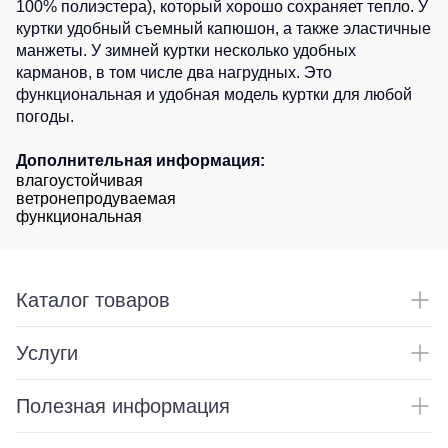
100% полиэстера), который хорошо сохраняет тепло. У
0
шт.
Детские
куртки удобный съемный капюшон, а также эластичные
жилеты
Батники
манжеты. У зимней куртки несколько удобных
/
карманов, в том числе два нагрудных. Это
Комбинезоны
Толстовки
функциональная и удобная модель куртки для любой
погоды.
Батники
на
молнии
Дополнительная информация:
влагоустойчивая
Батники
ветронепродуваемая
Tours
функциональная
Свитшоты
Худи
Каталог товаров
Женские
батники
Услуги
Детские
батники
Полезная информация