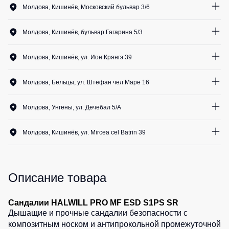
Медицинские
Рубашки
Молдова, Кишинёв, Московский бульвар 3/6
не
костюмы
1
шт.
утепленные
0
шт.
Костюмы
Носки
Молдова, Кишинёв, бульвар Гагарина 5/3
0
шт.
Полукомбинезоны
для
0
шт.
0
шт.
утепленные
охраны
Шорты
1
шт.
Молдова, Кишинёв, ул. Ион Крянгэ 39
0
шт.
Полукомбинезоны
Серия
1
шт.
Шорты
0
шт.
0
шт.
Outlet
Хорека
0
шт.
рабочие
Молдова, Бельцы, ул. Штефан чел Маре 16
1
шт.
0
шт.
Серия
Шорты
0
шт.
Жилеты
0
шт.
KNOXFIELD
0
шт.
повседневные
Молдова, Унгены, ул. Дечебал 5/A
0
шт.
Жилеты
0
шт.
0
шт.
1
шт.
Шорты
утепленные
Халаты
0
шт.
спортивные
Молдова, Кишинёв, ул. Mircea cel Batrin 39
0
шт.
Max
0
шт.
Neo
0
шт.
0
шт.
Защита
Детские
0
шт.
от
шорты
0
шт.
Жилеты
0
шт.
влаги
утепленные
0
шт.
Описание товара
0
шт.
Одежда
0
шт.
Жилеты
высокой
Защита
0
шт.
неутепленные
0
шт.
Сандалии HALWILL PRO MF ESD S1PS SR
видимости
от
Дышащие и прочные сандалии безопасности с
Жилеты
повышенных
0
шт.
светоотражающие
композитным носком и антипрокольной промежуточной
температур