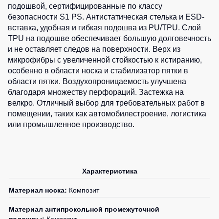
подошвой, сертифицированные по классу
Детские
безопасности S1 PS. Антистатическая стелька и ESD-
жилеты
Батники
вставка, удобная и гибкая подошва из PU/TPU. Слой
/
TPU на подошве обеспечивает большую долговечность
Комбинезоны
Толстовки
и не оставляет следов на поверхности. Верх из
Батники
микрофибры с увеличенной стойкостью к истиранию,
на
особенно в области носка и стабилизатор пятки в
молнии
области пятки. Воздухопроницаемость улучшена
благодаря множеству перфораций. Застежка на
Батники
велкро. Отличный выбор для требовательных работ в
Tours
помещении, таких как автомобилестроение, логистика
Свитшоты
или промышленное производство.
Худи
Женские
батники
Характеристика
Детские
батники
Материал носка:
Композит
Материал антипрокольной промежуточной