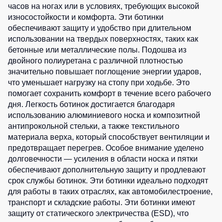
часов на ногах или в условиях, требующих высокой
Детские
износостойкости и комфорта. Эти ботинки
жилеты
Батники
обеспечивают защиту и удобство при длительном
/
использовании на твердых поверхностях, таких как
Комбинезоны
Толстовки
бетонные или металлические полы. Подошва из
Батники
двойного полиуретана с различной плотностью
на
значительно повышает поглощение энергии ударов,
молнии
что уменьшает нагрузку на стопу при ходьбе. Это
помогает сохранить комфорт в течение всего рабочего
Батники
дня. Легкость ботинок достигается благодаря
Tours
использованию алюминиевого носка и композитной
Свитшоты
антипрокольной стельки, а также текстильного
Худи
материала верха, который способствует вентиляции и
предотвращает перегрев. Особое внимание уделено
Женские
долговечности — усиления в области носка и пятки
батники
обеспечивают дополнительную защиту и продлевают
Детские
срок службы ботинок. Эти ботинки идеально подходят
батники
для работы в таких отраслях, как автомобилестроение,
транспорт и складские работы. Эти ботинки имеют
защиту от статического электричества (ESD), что