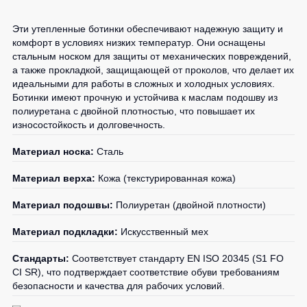
1
шт.
1
шт.
Детские
0
шт.
2
шт.
0
шт.
0
шт.
жилеты
Батники
Эти утепленные ботинки обеспечивают надежную защиту и
1
шт.
0
шт.
0
шт.
1
шт.
комфорт в условиях низких температур. Они оснащены
/
0
шт.
стальным носком для защиты от механических повреждений,
1
шт.
0
шт.
Комбинезоны
Толстовки
0
шт.
0
шт.
а также прокладкой, защищающей от проколов, что делает их
0
шт.
Батники
1
шт.
идеальными для работы в сложных и холодных условиях.
0
шт.
0
шт.
на
Ботинки имеют прочную и устойчива к маслам подошву из
0
шт.
1
шт.
молнии
полиуретана с двойной плотностью, что повышает их
0
шт.
износостойкость и долговечность.
0
шт.
Батники
0
шт.
0
шт.
Tours
Материал носка:
Сталь
0
шт.
Свитшоты
0
шт.
Материал верха:
Кожа (текстурированная кожа)
Худи
0
шт.
Материал подошвы:
Полиуретан (двойной плотности)
Женские
батники
Материал подкладки:
Искусственный мех
Детские
Стандарты:
Соответствует стандарту EN ISO 20345 (S1 FO
батники
CI SR), что подтверждает соответствие обуви требованиям
безопасности и качества для рабочих условий.