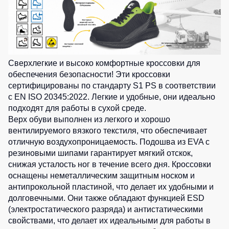
2
шт.
Детские
0
шт.
0
шт.
жилеты
Батники
0
шт.
1
шт.
/
0
шт.
Комбинезоны
Толстовки
0
шт.
Батники
Сверхлегкие и высоко комфортные кроссовки для
0
шт.
на
обеспечения безопасности! Эти кроссовки
молнии
сертифицированы по стандарту S1 PS в соответствии
с EN ISO 20345:2022. Легкие и удобные, они идеально
Батники
подходят для работы в сухой среде.
Tours
Верх обуви выполнен из легкого и хорошо
Свитшоты
вентилируемого вязкого текстиля, что обеспечивает
Худи
отличную воздухопроницаемость. Подошва из EVA с
резиновыми шипами гарантирует мягкий отскок,
Женские
снижая усталость ног в течение всего дня. Кроссовки
батники
оснащены неметаллическим защитным носком и
Детские
антипрокольной пластиной, что делает их удобными и
батники
долговечными. Они также обладают функцией ESD
(электростатического разряда) и антистатическими
свойствами, что делает их идеальными для работы в