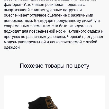
факторов. Устойчивая резиновая подошва с
Детские
амортизацией снижает ударные нагрузки и
жилеты
Батники
обеспечивает отличное сцепление с различными
/
поверхностями. Благодаря продуманному дизайну и
Комбинезоны
Толстовки
современным элементам, эти ботинки идеально
Батники
подходят для повседневной носки, активного отдыха и
на
прогулок по различным условиям. Черный цвет делает
молнии
модель универсальной и легко сочетаемой с любой
Батники
одеждой
Tours
Свитшоты
Похожие товары по цвету
Худи
Женские
батники
Детские
батники