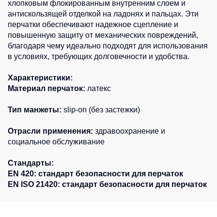
хлопковым флокированным внутренним слоем и
Детские
антискользящей отделкой на ладонях и пальцах. Эти
жилеты
Батники
перчатки обеспечивают надежное сцепление и
/
повышенную защиту от механических повреждений,
Комбинезоны
Толстовки
благодаря чему идеально подходят для использования
в условиях, требующих долговечности и удобства.
Батники
на
молнии
Характеристики:
Материал перчаток:
латекс
Батники
Tours
Тип манжеты:
slip-on (без застежки)
Свитшоты
Отрасли применения:
здравоохранение и
Худи
социальное обслуживание
Женские
батники
Стандарты:
EN 420: стандарт безопасности для перчаток
Детские
батники
EN ISO 21420: стандарт безопасности для перчаток