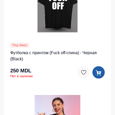
Детские
жилеты
Батники
/
Комбинезоны
Толстовки
Батники
на
молнии
Под Заказ
Батники
Футболка с принтом (Fuck off-спина) - Черная
Tours
(Black)
Свитшоты
250 MDL
Худи
Нет в наличии
Женские
батники
Детские
батники