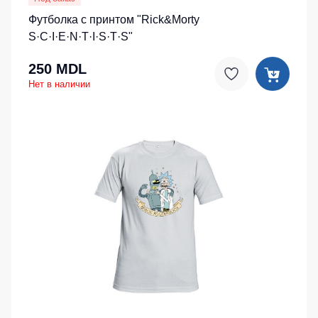
Футболка с принтом "Rick&Morty
S·C·I·E·N·T·I·S·T·S"
250 MDL
Нет в наличии