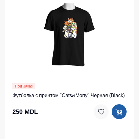
Детские
жилеты
Батники
/
Комбинезоны
Толстовки
Батники
на
молнии
Батники
Tours
Свитшоты
Худи
Под Заказ
Футболка с принтом "Cats&Morty" Черная (Black)
Женские
батники
250 MDL
Детские
батники