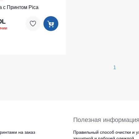
а с Принтом Pica
DL
ичии
1
Полезная информаци
ринтами на заказ
Правильный способ очистки и у
защитной и рабочей одеждой