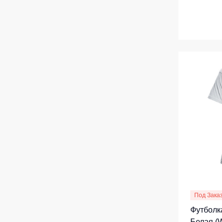
Под Зака
Футболка
Белая (W