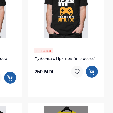
Одноразовая спецодежда
Термобелье
Специальная одежда
Головные уборы
Кепки
Под Заказ
Шапки
rdew
Футболка с Принтом "in process"
Баффы
Головные уборы ХоРеКа и Медицина
250 MDL
Балаклавы
Аксессуары
Пояс для инструментов
Рубашки