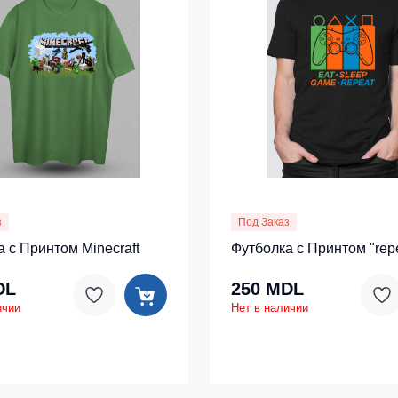
ленные Max Neo
Серия Хорека
ленные
Серия KNOXFIELD
епленные
Халаты
тоотражающие
Защита от влаги
еты
ны
Защита от повышенных темпера
Батники / Толстовки
з
Под Заказ
Батники на молнии
 с Принтом Minecraft
Футболка с Принтом "rep
Батники Tours
DL
250 MDL
Свитшоты
ичии
Нет в наличии
Худи
Женские батники
Детские батники