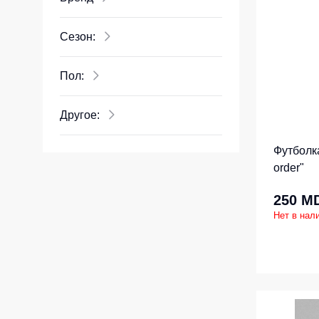
Костюмы у
Страховочное оборудование
Наколенники
Сезон:
Штаны (Брю
Сумки и Рюкзаки
Камуфляжны
Пол:
Утепленные 
Химия
Детские шта
Хозинвентарь
Другое:
Штаны для р
Противопожарное оборудование
Футболк
Брюки ХоРеК
Дорожное ограждение
order"
Джинсы, брю
Аптечки
250 M
Полукомби
Нет в нал
Stamina
Полукомбине
Принты
Полукомбине
Ткани / Фурнитура
Полукомбине
Промышленные пылесосы
Жилеты
Мигалки