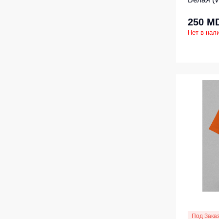
250 M
Нет в нал
Под Зака