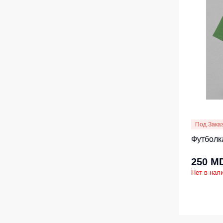
Жилеты утеп
Инструменты
Жилеты утеп
Под заказ
Жилеты неут
Жилеты све
Детские жил
Комбинезо
Под Зака
Футболка
250 M
Нет в нал