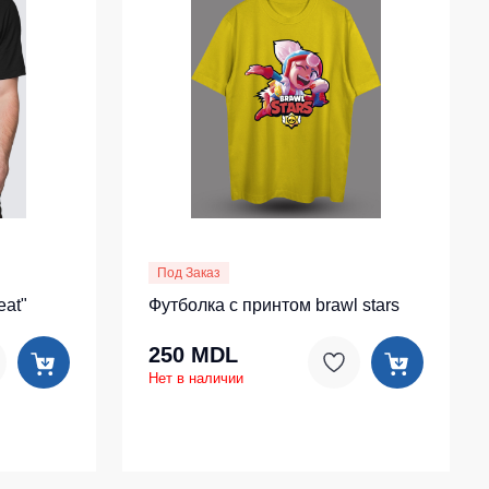
Носки
Шорты
Шорты рабочие
Шорты повседневные
Шорты спортивные
тур
Детские шорты
Одежда высокой видимости
Под Заказ
eat"
Футболка с принтом brawl stars
250 MDL
Нет в наличии