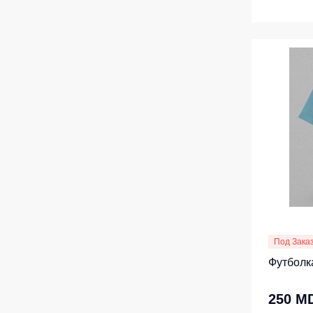
Под Зака
Футболка
250 M