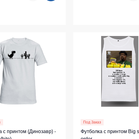
з
Под Заказ
 с принтом (Динозавр) -
Футболка с принтом Big 
hite)
order