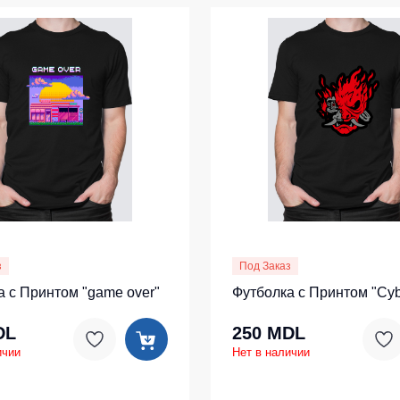
з
Под Заказ
а с Принтом "game over"
Футболка с Принтом "Cy
DL
250 MDL
ичии
Нет в наличии