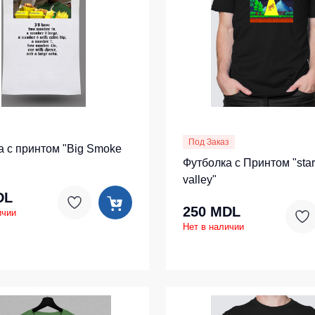
тепленные
Детские футболки
ки)
Фартуки
е брюки
Костюмы
брюки
ны
Серия MAX
аботы
Серия Neurum
Под Заказ
а с принтом "Big Smoke
а и медицина
Серия Comfort
Футболка с Принтом "sta
ки на каждый день
Серия Professional
valley"
DL
Серия Practic
незоны
250 MDL
ичии
Серия Emerton
Нет в наличии
зоны не утепленные
Серия Тактической одежды
зоны утепленные
Серия MULTINORM
зоны Outlet
Медицинские костюмы
Костюмы для охраны