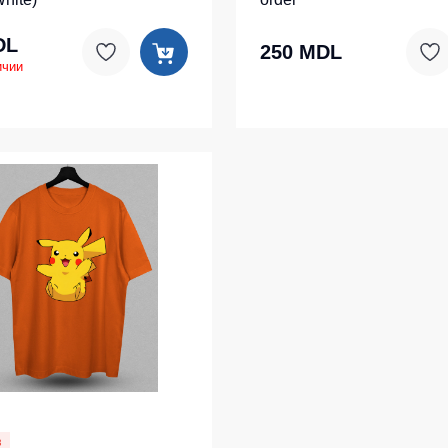
DL
250 MDL
ичии
з