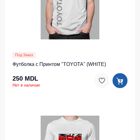
Детские
жилеты
Батники
/
Комбинезоны
Толстовки
Батники
на
молнии
Под Заказ
Батники
Футболка с Принтом "TOYOTA" (WHITE)
Tours
Свитшоты
250 MDL
Нет в наличии
Худи
Женские
батники
Детские
батники