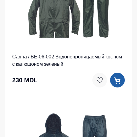
Детские
жилеты
Батники
/
Комбинезоны
Толстовки
Батники
на
молнии
Carina / BE-06-002 Водонепроницаемый костюм
Батники
с капюшоном зеленый
Tours
Свитшоты
230 MDL
Худи
Женские
батники
Детские
батники