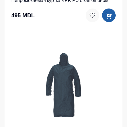
Непромокаемая куртка KPR PU с капюшоном
495 MDL