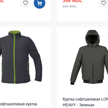
DL
399 MDL
L
585 MDL
Куртка софтшеловая L
софтшелловая куртка
HEAVY - Зеленая