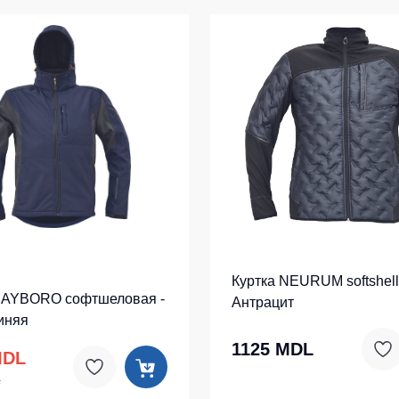
Куртка NEURUM softshell
DAYBORO софтшеловая -
Антрацит
иняя
1125 MDL
MDL
L