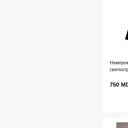
Жилеты утеп
Инструменты
Жилеты утеп
Под заказ
Жилеты неут
Жилеты све
Детские жил
Комбинезо
Немпро
светоот
SOFTREF
750 M