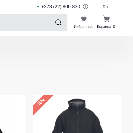
+373 (22) 800-830
Ru
Избранные
Корзина
0
Sports collection
Спортивные костюмы для детей
Спортивные куртки
Спортивные штаны
Футболки для спорта
Шорты и леггинсы для спорта
–16%
Одежда для плавания
Спортивные костюмы
Комплекты для команд