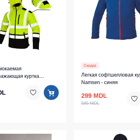
ленные Max Neo
Серия Хорека
ленные
Серия KNOXFIELD
епленные
Халаты
тоотражающие
Защита от влаги
еты
ны
Защита от повышенных темпера
Скидка
мокаемая
Батники / Толстовки
Легкая софтшелловая ку
ражающая куртка
Namsen - синяя
 - желтая
Батники на молнии
DL
299 MDL
Батники Tours
585 MDL
Свитшоты
Худи
Женские батники
Детские батники