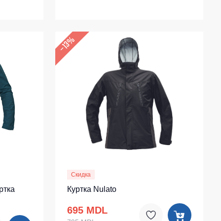
–13%
Скидка
ртка
Куртка Nulato
695 MDL