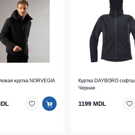
ловая куртка NORVEGIA
Куртка DAYBORO софтше
я
Черная
MDL
1199 MDL