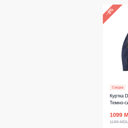
–8%
Скидка
Куртка 
Темно-с
1099 
1199 MD