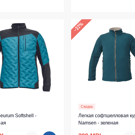
–32%
Скидка
eurum Softshell -
Легкая софтшелловая ку
вая
Namsen - зеленая