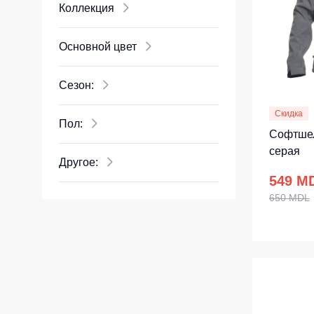
Костюмы у
Коллекция
Страховочное оборудование
Наколенники
Штаны (Брю
Основной цвет
Сумки и Рюкзаки
Камуфляжны
Сезон:
Утепленные 
Химия
Детские шта
Хозинвентарь
Скидка
Пол:
Штаны для р
Софтшел
Противопожарное оборудование
серая
Брюки ХоРеК
Дорожное ограждение
Другое:
Джинсы, брю
549 M
Аптечки
650 MDL
Полукомби
Stamina
Полукомбине
Принты
Полукомбине
Ткани / Фурнитура
Полукомбине
Промышленные пылесосы
Жилеты
Мигалки