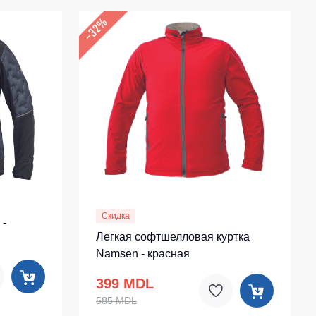
–32%
Скидка
 -
Легкая софтшелловая куртка
Namsen - красная
399 MDL
585 MDL