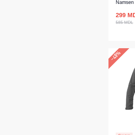
Namsen 
299 M
585 MDL
–49%