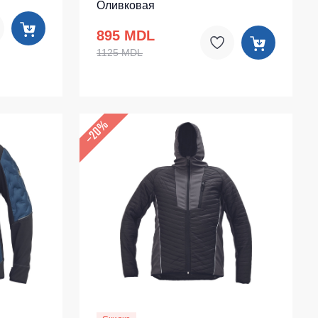
Оливковая
895 MDL
1125 MDL
–20%