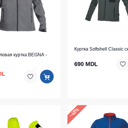
тепленные
Детские футболки
ки)
Фартуки
е брюки
Костюмы
брюки
ны
Серия MAX
Куртка Softshell Classic 
аботы
Серия Neurum
овая куртка BEGNA -
а и медицина
Серия Comfort
690 MDL
ки на каждый день
Серия Professional
DL
Серия Practic
незоны
Серия Emerton
зоны не утепленные
Серия Тактической одежды
зоны утепленные
Серия MULTINORM
–49%
зоны Outlet
Медицинские костюмы
Костюмы для охраны