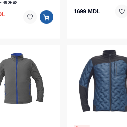
- черная
1699 MDL
DL