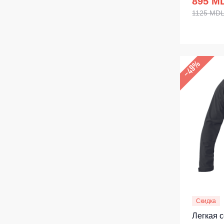
895 M
1125 MD
–49%
Скидка
Легкая 