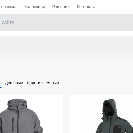
на заказ
Коллекции
Решения
Контакты
Майки / Футболки
чие утепленные
Женские футболки
ие не утепленные
Футболки Teesta
ell
Рубашки поло Dhanu
ь
Дешёвые
Дорогие
Новые
едневные демисезонные
Рубашки Поло STAR
е на каждый день
Женские футболки Surma
ие
Футболки с V-образным вырезом
ие
Футболки с длинным рукавом
Ка и медицина
Майки
Остальные