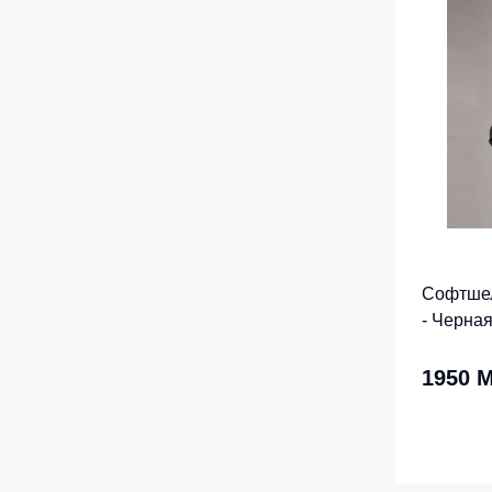
Софтше
- Черна
1950 