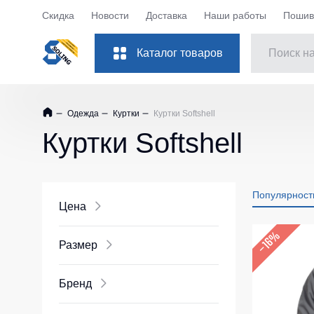
Скидка
Новости
Доставка
Наши работы
Пошив 
Каталог товаров
Костюмы рабочие
Куртки
Одежда
Куртки
Куртки Softshell
Одежда
Куртки рабо
Куртки Softshell
Обувь
Куртки рабоч
Повседневная обувь
Куртки Softsh
Популярност
Защита рук
Куртки повс
Цена
Куртки зимни
Защита глаз
–16%
Размер
Куртки женск
Защита слуха
Куртки Детск
Защита головы
Бренд
Куртки ХоРе
Защита дыхания