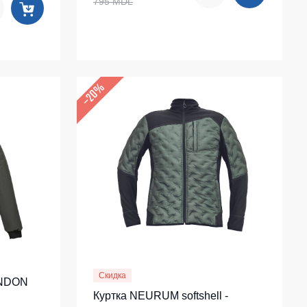
795 MDL
–20%
Скидка
ONDON
Куртка NEURUM softshell -