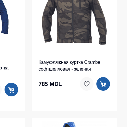
Носки
Шорты
Шорты рабочие
Шорты повседневные
Шорты спортивные
тур
Детские шорты
Камуфляжная куртка Crambe
ртка
софтшелловая - зеленая
Одежда высокой видимости
785 MDL