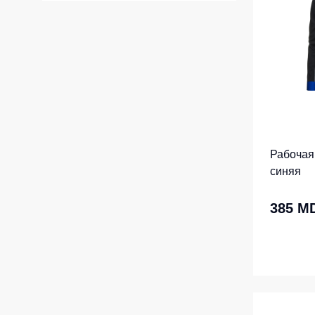
Жилеты утеп
Инструменты
Жилеты утеп
Под заказ
Жилеты неут
Жилеты све
Детские жил
Комбинезо
Рабочая 
синяя
385 M