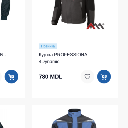
Одноразовая спецодежда
Термобелье
Специальная одежда
Головные уборы
Новинка
Кепки
N -
Куртка PROFESSIONAL
Шапки
4Dynamic
Баффы
780 MDL
Головные уборы ХоРеКа и Медицина
Балаклавы
Аксессуары
Пояс для инструментов
Рубашки