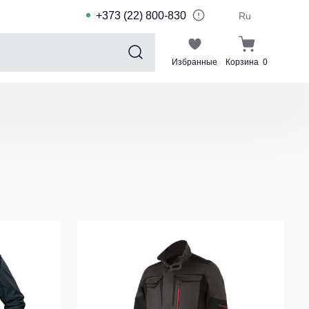
+373 (22) 800-830
Ru
Избранные
Корзина
0
Sports collection
Спортивные костюмы для детей
Спортивные куртки
Спортивные штаны
Футболки для спорта
Шорты и леггинсы для спорта
Одежда для плавания
Спортивные костюмы
Комплекты для команд