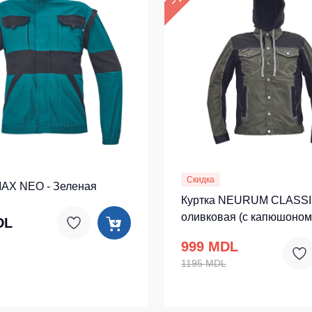
Скидка
MAX NEO - Зеленая
Куртка NEURUM CLASSI
оливковая (c капюшоном
DL
999 MDL
1195 MDL