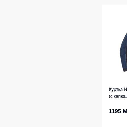
Куртка
(c капю
1195 