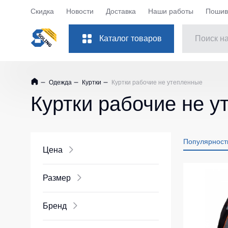
Скидка
Новости
Доставка
Наши работы
Пошив 
Каталог товаров
Костюмы рабочие
Куртки
Одежда
Куртки
Куртки рабочие не утепленные
Одежда
Куртки рабо
Куртки рабочие не 
Обувь
Куртки рабоч
Повседневная обувь
Куртки Softsh
Популярност
Защита рук
Куртки повс
Цена
Куртки зимни
Защита глаз
Размер
Куртки женск
Защита слуха
Куртки Детск
Защита головы
Бренд
Куртки ХоРе
Защита дыхания