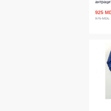
антраци
925 M
975 MDL