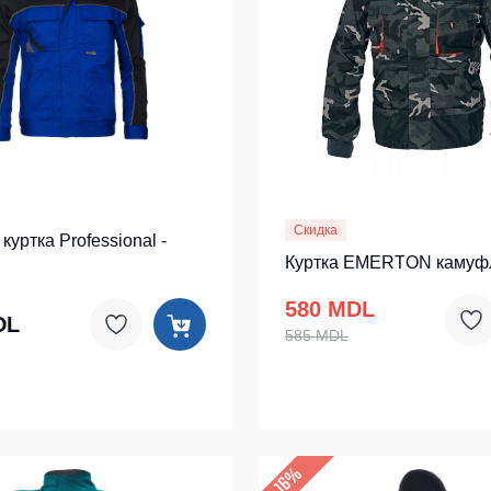
ленные Max Neo
Серия Хорека
ленные
Серия KNOXFIELD
епленные
Халаты
тоотражающие
Защита от влаги
еты
ны
Защита от повышенных темпера
Скидка
куртка Professional -
Батники / Толстовки
Куртка EMERTON камуф
Батники на молнии
580 MDL
DL
Батники Tours
585 MDL
Свитшоты
Худи
Женские батники
–16%
Детские батники