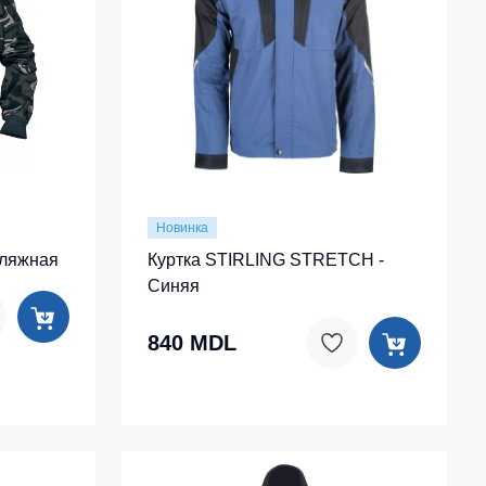
Носки
Шорты
Шорты рабочие
Шорты повседневные
Шорты спортивные
тур
Детские шорты
Новинка
ляжная
Куртка STIRLING STRETCH -
Одежда высокой видимости
Синяя
840 MDL