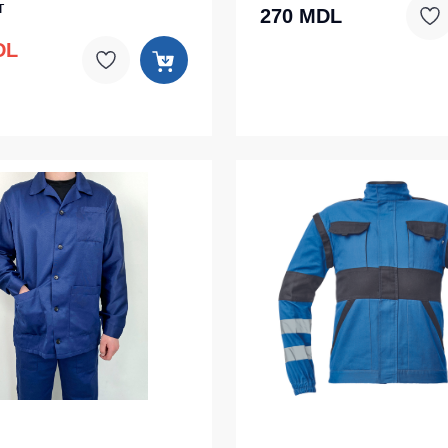
т
270 MDL
DL