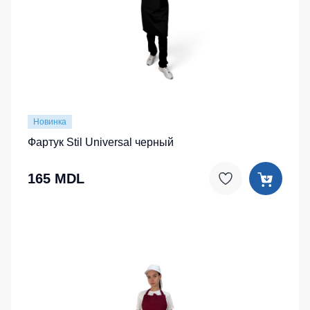
Детские
жилеты
Батники
/
Комбинезоны
Толстовки
Батники
на
молнии
Новинка
Батники
Фартук Stil Universal черный
Tours
Свитшоты
165 MDL
Худи
Женские
батники
Детские
батники