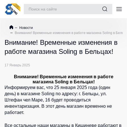
Костюмы рабочие
Новости
Куртки
Жилеты
Костюмы
Sports
Шорты
Внимание! Временные изменения в работе магазина Soling в Бельца
Одежда
collection
Куртки
Жилеты
Серия
Шорты
Внимание! Временные изменения в
рабочие
утепленные
MAX
рабочие
Обувь
Спортивные
утепленные
Max
костюмы
работе магазина Soling в Бельцах!
Серия
Шорты
Повседневная обувь
Neo
для
Куртки
Neurum
повседне
детей
рабочие
Жилеты
Защита рук
17 Январь 2025
Серия
Шорты
не
утепленные
Спортивные
Comfort
спортивны
Защита глаз
утепленные
куртки
Внимание! Временные изменения в работе
Жилеты
магазина Soling в Бельцах!
Серия
Детские
Куртки
неутепленные
Защита слуха
Спортивные
Информируем вас, что 25 января 2025 года (один
Professional
шорты
Softshell
штаны
Жилеты
день) в магазине Soling по адресу: г. Бельцы, ул.
Защита головы
Серия
Куртки
светоотражающ
Футболки
Штефан чел Маре, 16 будет проводиться
Одежда
Practic
повседневные
Защита дыхания
для
инвентаризация. В этот день магазин временно не
высокой
Детские
демисезонные
спорта
Серия
работает.
видимос
жилеты
Страховочное оборудование
Emerton
Куртки
Шорты
зимние
Все остальные наши магазины в Кишиневе работают в
Наколенники
и
Комбинезоны
Серия