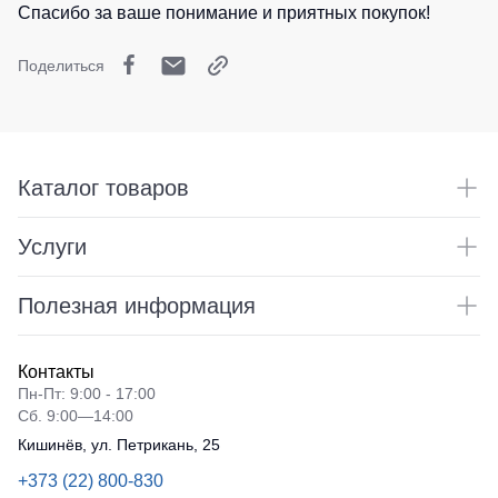
влаги
Спасибо за ваше понимание и приятных покупок!
с
Под заказ
Утепленные
Головные
V-
брюки
Защита
уборы
образным
Поделиться
от
Детские
вырезом
Кепки
штаны
повышенны
Футболки
температур
Шапки
Штаны
с
для
длинным
Баффы
Батники
работы
рукавом
Каталог товаров
Головные
/
Брюки
Майки
уборы
Толстовки
ХоРеКа
Услуги
ХоРеКа
Остальные
и
Батники
и
медицина
на
Детские
Медицина
Полезная информация
молнии
футболки
Джинсы,
Балаклавы
брюки
Батники
Фартуки
на
Tours
Контакты
Аксессуар
каждый
Пн-Пт: 9:00 - 17:00
Свитшоты
день
Пояс
Сб. 9:00—14:00
для
Худи
Кишинёв, ул. Петрикань, 25
инструменто
Полукомбинезо
Женские
+373 (22) 800-830
Полукомбинезоны
батники