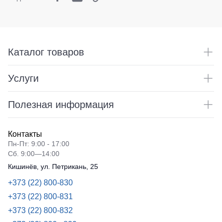
Медицинские
не
Кепки
костюмы
утепленные
Шапки
Костюмы
Полукомбинезоны
для
Баффы
утепленные
охраны
Каталог товаров
Головные
Полукомбинезоны
Серия
уборы
Outlet
Хорека
Услуги
ХоРеКа
и
Серия
Жилеты
Медицина
KNOXFIELD
Полезная информация
Жилеты
Балаклавы
утепленные
Халаты
Max
Контакты
Аксессуары
Neo
Защита
Пн-Пт: 9:00 - 17:00
Пояс
от
Сб. 9:00—14:00
Жилеты
для
влаги
утепленные
Кишинёв, ул. Петрикань, 25
инструментов
Жилеты
+373 (22) 800-830
Защита
неутепленные
Рубашки
+373 (22) 800-831
от
Жилеты
повышенных
+373 (22) 800-832
Носки
светоотражающие
температур