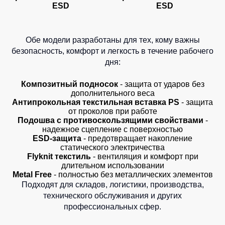
ESD
ESD
Серия
Под заказ
Утепленные
Одежда
MAX
брюки
для
плавания
Серия
Детские
Обе модели разработаны для тех, кому важны
Neurum
штаны
Спортивные
безопасность, комфорт и легкость в течение рабочего
костюмы
Серия
дня:
Штаны
Comfort
для
Комплекты
работы
для
Композитный подносок
- защита от ударов без
Серия
дополнительного веса
команд
Professional
Брюки
Антипрокольная текстильная вставка PS
- защита
ХоРеКа
от проколов при работе
Серия
Одноразова
и
Подошва с противоскользящими свойствами
-
Practic
спецодежда
надежное сцепление с поверхностью
медицина
Серия
ESD-защита
- предотвращает накопление
Джинсы,
статического электричества
Emerton
Термобелье
брюки
Flyknit текстиль
- вентиляция и комфорт при
Серия
длительном использовании
на
Специальна
Тактической
Metal Free
- полностью без металлических элементов
каждый
одежды
одежда
Подходят для складов, логистики, производства,
день
технического обслуживания и других
Серия
профессиональных сфер.
Головные
Полукомбинезо
MULTINORM
уборы
Полукомбинезоны