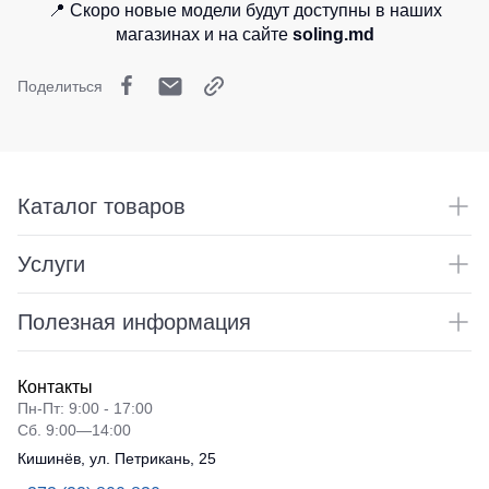
Медицинские
📍 Скоро новые модели будут доступны в наших
не
Кепки
костюмы
магазинах и на сайте
soling.md
утепленные
Шапки
Костюмы
Полукомбинезоны
для
Поделиться
Баффы
утепленные
охраны
Головные
Полукомбинезоны
Серия
уборы
Outlet
Хорека
ХоРеКа
и
Серия
Каталог товаров
Жилеты
Медицина
KNOXFIELD
Жилеты
Балаклавы
Услуги
утепленные
Халаты
Max
Аксессуары
Neo
Защита
Полезная информация
Пояс
от
Жилеты
для
влаги
утепленные
инструментов
Контакты
Жилеты
Пн-Пт: 9:00 - 17:00
Защита
неутепленные
Рубашки
Сб. 9:00—14:00
от
Жилеты
Кишинёв, ул. Петрикань, 25
повышенных
Носки
светоотражающие
температур